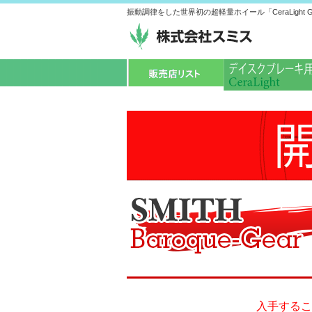
振動調律をした世界初の超軽量ホイール「CeraLight G
入手するこ